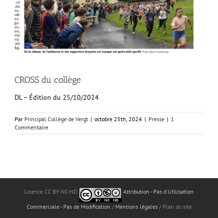
CROSS du collège
DL – Édition du 25/10/2024
Par
Principal Collège de Vergt
|
octobre 25th, 2024
|
Presse
|
1
Commentaire
Licence CC BY-NC-ND
Attribution - Pas d'Utilisation
Commerciale - Pas de Modification
/
Mentions légales
/ Plan du site