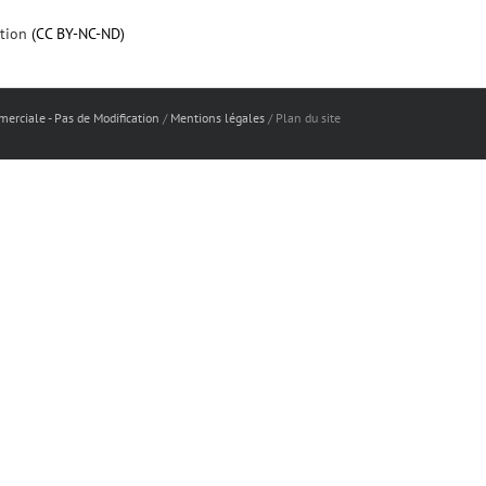
ation
(CC BY-NC-ND)
merciale - Pas de Modification
/
Mentions légales
/ Plan du site