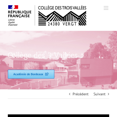
Passer
au
contenu
Collège des 3 Vallées
Académie de Bordeaux
Précédent
Suivant