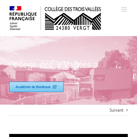
Passer
au
contenu
Collège des 3 Vallées
Académie de Bordeaux
Suivant