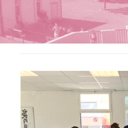
Voir
l'image
agrandie