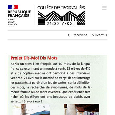
Passer
au
contenu
Précédent
Suivant
Voir
l'image
agrandie