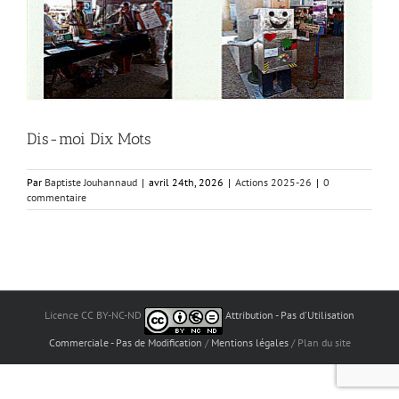
Dis-moi Dix Mots
Par
Baptiste Jouhannaud
|
avril 24th, 2026
|
Actions 2025-26
|
0
commentaire
Licence CC BY-NC-ND
Attribution - Pas d'Utilisation
Commerciale - Pas de Modification
/
Mentions légales
/ Plan du site