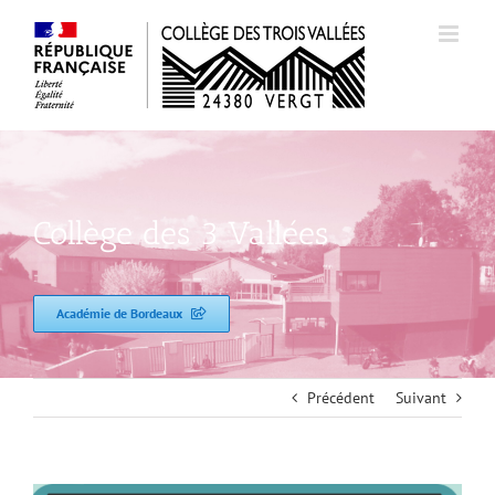
Passer
au
contenu
Collège des 3 Vallées
Académie de Bordeaux
Précédent
Suivant
Voir