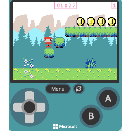
l'image
agrandie