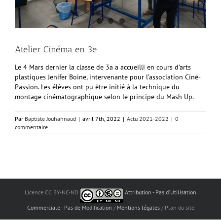
Atelier Cinéma en 3e
Le 4 Mars dernier la classe de 3a a accueilli en cours d’arts
plastiques Jenifer Boine, intervenante pour l’association Ciné-
Passion. Les élèves ont pu être initié à la technique du
montage cinématographique selon le principe du Mash Up.
Par
Baptiste Jouhannaud
|
avril 7th, 2022
|
Actu 2021-2022
|
0
commentaire
Licence CC BY-NC-ND
Attribution - Pas d'Utilisation
Commerciale - Pas de Modification
/
Mentions légales
/ Plan du site