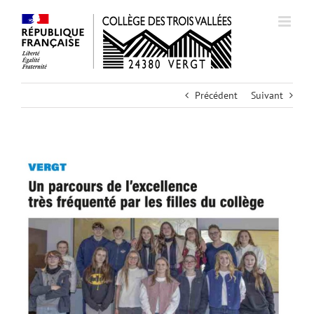
Passer
au
contenu
Précédent
Suivant
Voir
l'image
agrandie