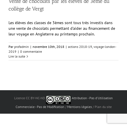
Vente de chocolats par les élèves de 3ème du
collège de Vergt
Les élèves des classes de 3èmes sont tous très investis dans
une vente de chocolats permettant d’aider au financement de
leur voyage en Angleterre au printemps prochain.
Par
profadmin
|
novembre 10th, 2018
|
actions 2018-19
,
voyage-london-
2019
|
0 commentaire
Lire la suite
Licence CC BY-NC-ND
Attribution - Pas d'Utilisation
Commerciale - Pas de Modification
/
Mentions légales
/ Plan du site