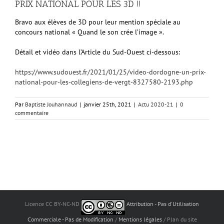
PRIX NATIONAL POUR LES 3D !!
Bravo aux élèves de 3D pour leur mention spéciale au
concours national « Quand le son crée l’image ».
Détail et vidéo dans l’Article du Sud-Ouest ci-dessous:
https://www.sudouest.fr/2021/01/25/video-dordogne-un-prix-
national-pour-les-collegiens-de-vergt-8327580-2193.php
Par
Baptiste Jouhannaud
|
janvier 25th, 2021
|
Actu 2020-21
|
0
commentaire
Licence CC BY-NC-ND
Attribution - Pas d'Utilisation
Commerciale - Pas de Modification
/
Mentions légales
/ Plan du site