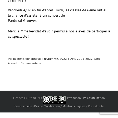
Concert !
Vendredi 4/02 en fin d’après
–
midi, les classes de 6
ème
ont eu
la chance d’assister à un concert de
Pardoxal Groover.
Merci à Mme Revidat
d’avoir permis
à nos élèves de participer à
ce
spectacle !
Par
Baptiste Jouhannaud
|
février 7th, 2022
|
Actu 2021-2022
,
Actu
Accueil
|
0 commentaire
Licence CC BY-NC-ND
Attribution - Pas d'Utilisation
Commerciale - Pas de Modification
/
Mentions légales
/ Plan du site