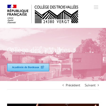
Passer
au
contenu
Collège des 3 Vallées
Académie de Bordeaux
Précédent
Suivant
Voir