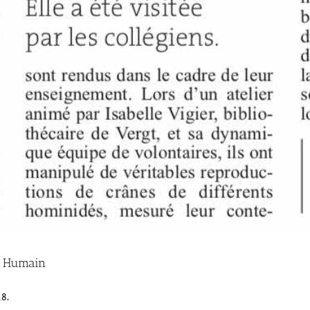
re Humain
18.