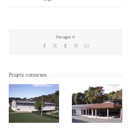
Partagez !!!
Facebook
X
Tumblr
Pinterest
Email
Projets connexes
Hall
Science / Musique