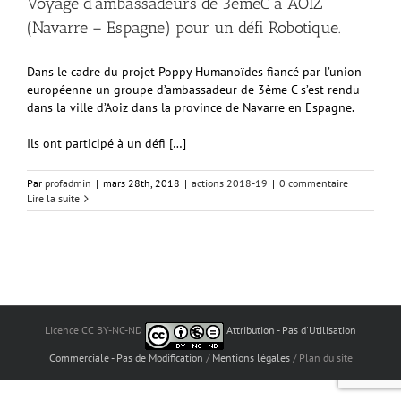
Voyage d’ambassadeurs de 3èmeC a AOIZ
(Navarre – Espagne) pour un défi Robotique.
Dans le cadre du projet Poppy Humanoïdes fiancé par l’union
européenne un groupe d’ambassadeur de 3ème C s’est rendu
dans la ville d’Aoiz dans la province de Navarre en Espagne.
Ils ont participé à un défi […]
Par
profadmin
|
mars 28th, 2018
|
actions 2018-19
|
0 commentaire
Lire la suite
Licence CC BY-NC-ND
Attribution - Pas d'Utilisation
Commerciale - Pas de Modification
/
Mentions légales
/ Plan du site