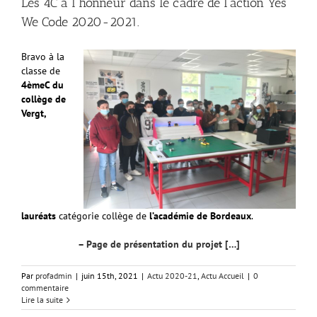
Les 4C à l’honneur dans le cadre de l’action Yes
We Code 2020-2021.
Bravo à la
classe de
4èmeC du
collège de
Vergt,
lauréats
catégorie collège de
l’académie de Bordeaux
.
– Page de présentation du projet […]
Par
profadmin
|
juin 15th, 2021
|
Actu 2020-21
,
Actu Accueil
|
0
commentaire
Lire la suite