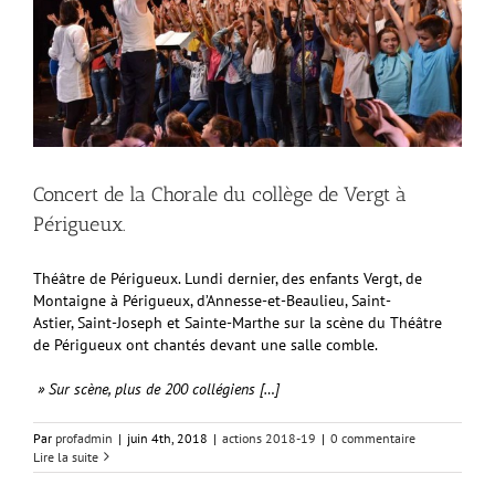
Concert de la Chorale du collège de Vergt à
Périgueux.
Théâtre de Périgueux. Lundi dernier, des enfants Vergt, de
Montaigne à Périgueux, d’Annesse-et-Beaulieu, Saint-
Astier, Saint-Joseph et Sainte-Marthe sur la scène du Théâtre
de Périgueux ont chantés devant une salle comble.
» Sur scène, plus de 200 collégiens […]
Par
profadmin
|
juin 4th, 2018
|
actions 2018-19
|
0 commentaire
Lire la suite