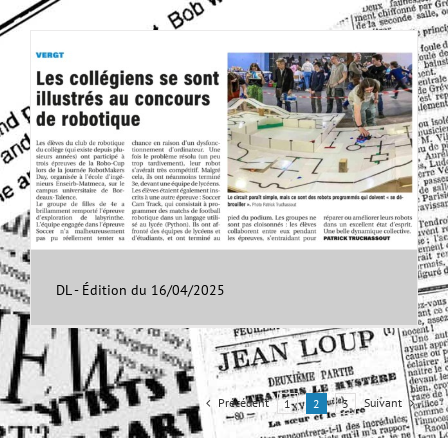
DL - Édition du 16/04/2025
Précédent
Suivant
1
2
3