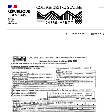
Passer
au
contenu
Précédent
Suivant
Voir
l'image
agrandie